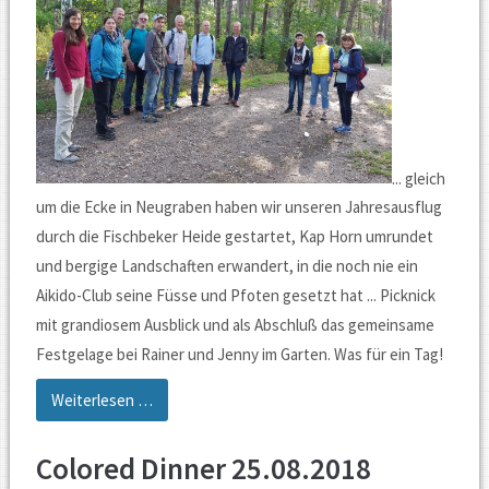
... gleich
um die Ecke in Neugraben haben wir unseren Jahresausflug
durch die Fischbeker Heide gestartet, Kap Horn umrundet
und bergige Landschaften erwandert, in die noch nie ein
Aikido-Club seine Füsse und Pfoten gesetzt hat ... Picknick
mit grandiosem Ausblick und als Abschluß das gemeinsame
Festgelage bei Rainer und Jenny im Garten. Was für ein Tag!
12.09.2020
Weiterlesen …
Einmal
Kap
Colored Dinner 25.08.2018
Horn