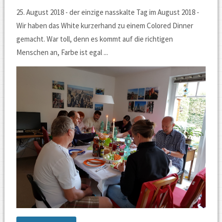
25. August 2018 - der einzige nasskalte Tag im August 2018 -
und
Wir haben das White kurzerhand zu einem Colored Dinner
zurück
gemacht. War toll, denn es kommt auf die richtigen
-
Menschen an, Farbe ist egal ...
Unsere
Exkursion
durch
wilde
Gestade